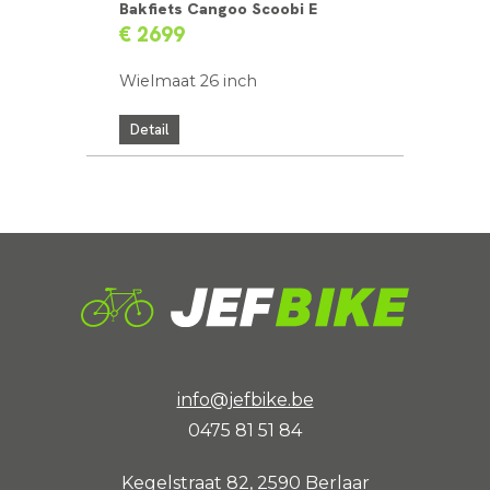
Bakfiets Cangoo Scoobi E
€ 2699
Wielmaat 26 inch
Detail
info@jefbike.be
0475 81 51 84
Kegelstraat 82, 2590 Berlaar