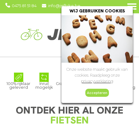
0475 81 51 84
info@jefbike.be
WIJ GEBRUIKEN COOKIES
Onze website maakt gebruik van
cookies. Raadpleeg onze
privacyverklaring
100% rijklaar
Inruil
Gratis montage van
Duidelijke
geleverd
mogelijk
accessoires
garantieafwikkeling
Accepteren
ONTDEK HIER AL ONZE
FIETSEN