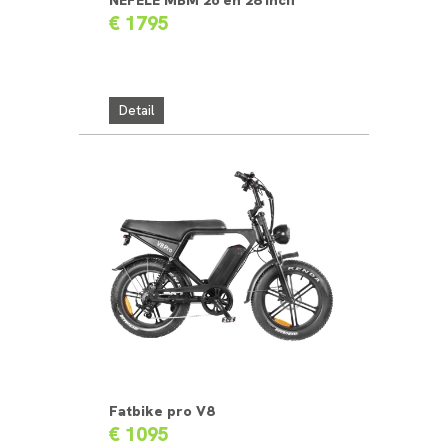
NEFELE MBM 26 en 28 inch
€ 1795
Detail
Fatbike pro V8
€ 1095