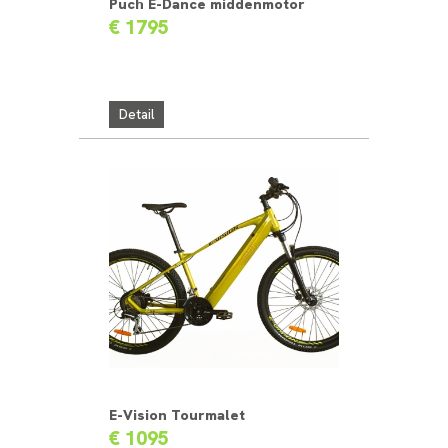
Puch E-Dance middenmotor
€ 1795
Detail
E-Vision Tourmalet
€ 1095